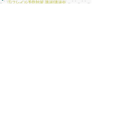
①フレイル予防対策 講演/講演会
②軽度認知障害(MCI)予防対策 講演/講演会
③生活習慣病・メタボリックシンドローム、ダイエット対策講演/講習会
④ストレスケア研修／メンタルヘルス研修
⑤腰痛予防、転倒予防/労働衛生教育
⑥生涯、健康生活。健康寿命延伸の講習/講演会
⑦美姿勢エクササイズ
⑧「笑い」「笑顔」を通じて心身の状態を良くし、人間関係を円滑化するセミナー
⑨更年期障害、若年性更年期障害、骨粗しょう症など女性特有の講演/講習会
⑩ウォーキングエクササイズ
⑪健康経営セミナー