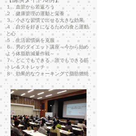
１．血管から若返ろう
２．健康管理の運動と栄養
３．小さな習慣で出せる大きな効果
４．自分を好きになるための食と運動
と心
５．生活習慣病を克服
６．男のダイエット講座～今から始め
よう体脂肪減量作戦～
７．どこでもできる、誰でもできる筋
トレ＆ストレッチ
８．効果的なウォーキングで脂肪燃焼