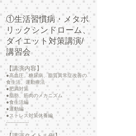
①生活習慣病・メタボ
リックシンドローム、
ダイエット対策講演/
講習会
【講演内容】
●高血圧、糖尿病、脂質異常症改善の
食生活、運動療法
●肥満対策
●脂肪、筋肉のメカニズム
●食生活編
●運動編
​●ストレス対策休養編
---------------
【講演タイトル例】